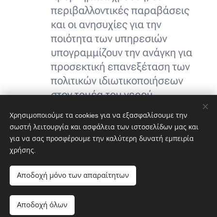
περιβαλλοντικές παραβάσεις
και οι ανησυχίες για την
ποιότητα των υπηρεσιών
υπογραμμίζουν την ανάγκη για
προσεκτική επανεξέταση των
πολιτικών ιδιωτικοποιήσεων
στον τομέα του νερού.
Χρησιμοποιούμε τα cookies για να εξασφαλίσουμε την
σωστή λειτουργία και ασφάλεια των ιστοσελίδων μας και
για να σας προσφέρουμε την καλύτερη δυνατή εμπειρία
χρήσης.
Αποδοχή μόνο των απαραίτητων
Αποδοχή όλων
Υλοποιήθηκε από τη
Webnode
Cookies
Ξεκινήστε
Δημιουργήστε δωρεάν ιστοσελίδα!